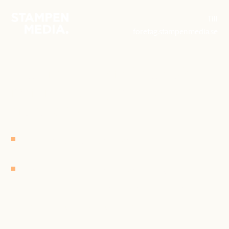
Till
foretag.stampenmedia.se
Håll dig uppdaterad gällande
marknadsföring med oss på ett
enkelt sätt!
Smarta tips och spaningar
Ta del av sammanfattningar eller vidare
fördjupa dina kunskaper via artiklar inom
marknadsföringens alla delar.